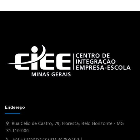
Endereço
Rua Célio de Castro, 79, Floresta, Belo Horizonte - MG
31.110-000
FALE CONOSCO: (31) 3429-8100 |