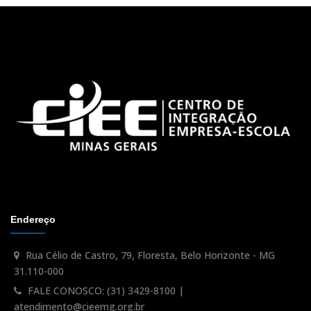
Endereço
Rua Célio de Castro, 79, Floresta, Belo Horizonte - MG
31.110-000
FALE CONOSCO: (31) 3429-8100 |
atendimento@cieemg.org.br