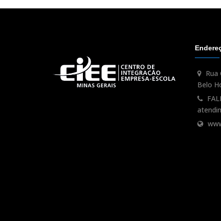
Endere
Rua 
Belo H
FAL
atendi
www