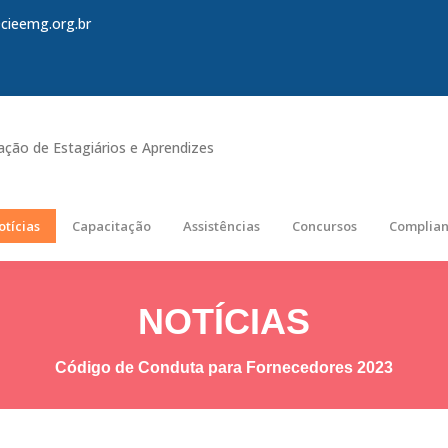
cieemg.org.br
tação de Estagiários e Aprendizes
otícias
Capacitação
Assistências
Concursos
Complia
NOTÍCIAS
Código de Conduta para Fornecedores 2023