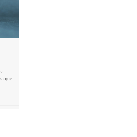
 e
ra que