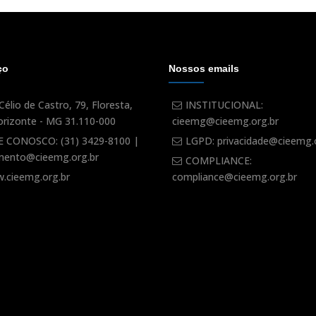
ço
Nossos emails
Célio de Castro, 79, Floresta,
INSTITUCIONAL:
orizonte - MG 31.110-000
cieemg@cieemg.org.br
E CONOSCO: (31) 3429-8100 |
LGPD: privacidade@cieemg.
mento@cieemg.org.br
COMPLIANCE:
.cieemg.org.br
compliance@cieemg.org.br