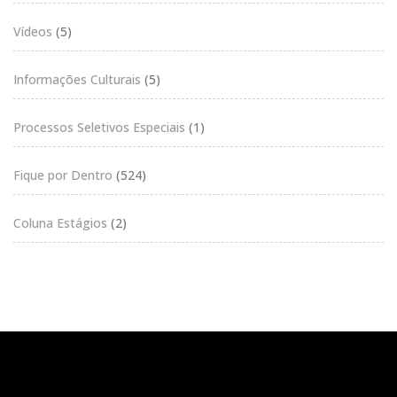
Vídeos
(5)
Informações Culturais
(5)
Processos Seletivos Especiais
(1)
Fique por Dentro
(524)
Coluna Estágios
(2)