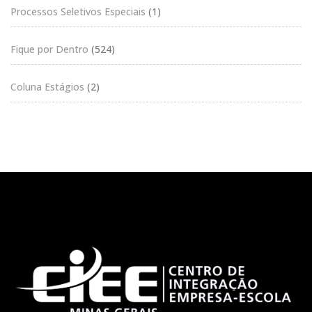
Processos Seletivos Especiais
(1)
Fique por Dentro
(524)
Coluna Estágios
(2)